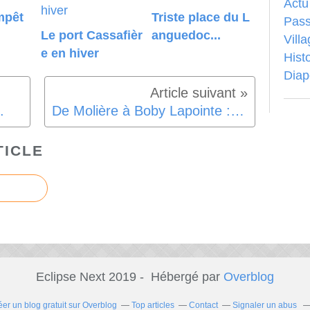
Actu
mpêt
Triste place du L
Pass
Le port Cassafièr
anguedoc...
Vill
e en hiver
Hist
Dia
.
De Molière à Boby Lapointe : Pézenas
TICLE
Eclipse Next 2019 - Hébergé par
Overblog
éer un blog gratuit sur Overblog
Top articles
Contact
Signaler un abus