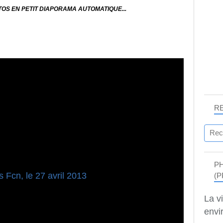
OS EN PETIT DIAPORAMA AUTOMATIQUE...
R
P
(P
La v
envir