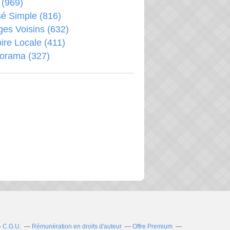
(969)
é Simple
(816)
ages Voisins
(632)
oire Locale
(411)
porama
(327)
C.G.U.
Rémunération en droits d'auteur
Offre Premium