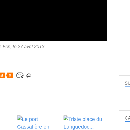
 Fcn, le 27 avril 2013
st
0
SU
C