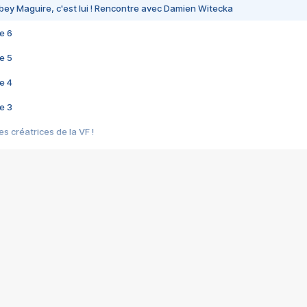
bey Maguire, c'est lui ! Rencontre avec Damien Witecka
e 6
e 5
e 4
e 3
s créatrices de la VF !
e 2
e 1
e Mektoub My Love arrive enfin ! Rencontre avec Shaïn Boumedine et Sal
i : après Toni en famille
elle réalise le bouleversant Dites lui que je l'aime
ais ! Rencontre autour de Vie privée de Rebecca Zlotowski
 de Marguerite, Grave... Rencontre avec Ella Rumpf