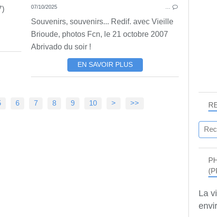
07/10/2025
…
7)
Souvenirs, souvenirs... Redif. avec Vieille
Brioude, photos Fcn, le 21 octobre 2007
Abrivado du soir !
EN SAVOIR PLUS
5
6
7
8
9
10
>
>>
R
P
(P
La v
envir