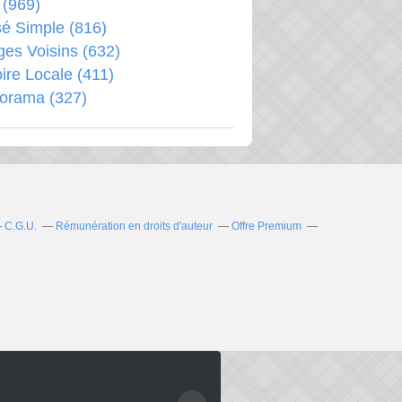
(969)
é Simple
(816)
ages Voisins
(632)
oire Locale
(411)
porama
(327)
C.G.U.
Rémunération en droits d'auteur
Offre Premium