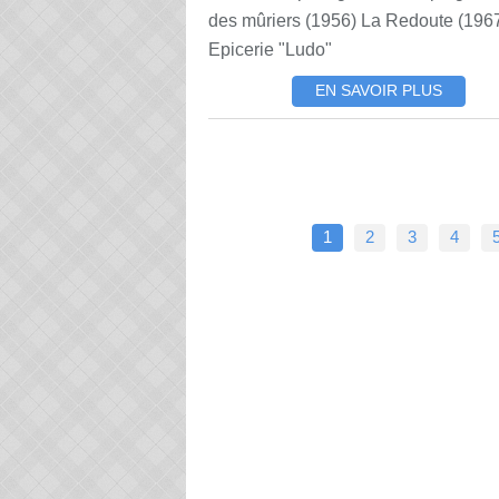
des mûriers (1956) La Redoute (196
Epicerie "Ludo"
EN SAVOIR PLUS
1
2
3
4