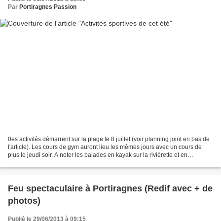
Par
Portiragnes Passion
0es activités démarrent sur la plage le 8 juillet (voir planning joint en bas de
l'article). Les cours de gym auront lieu les mêmes jours avec un cours de
plus le jeudi soir. A noter les balades en kayak sur la riviérette et en
nouveauté cette année des...
Feu spectaculaire à Portiragnes (Redif avec + de
photos)
Publié le 29/06/2013 à 09:15