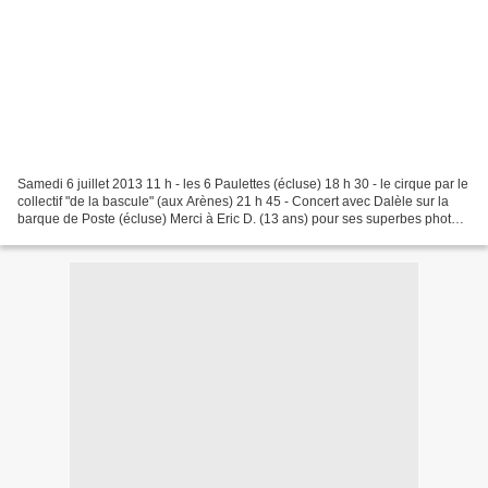
Samedi 6 juillet 2013 11 h - les 6 Paulettes (écluse) 18 h 30 - le cirque par le
collectif "de la bascule" (aux Arènes) 21 h 45 - Concert avec Dalèle sur la
barque de Poste (écluse) Merci à Eric D. (13 ans) pour ses superbes photos
ART de la RUE : les...