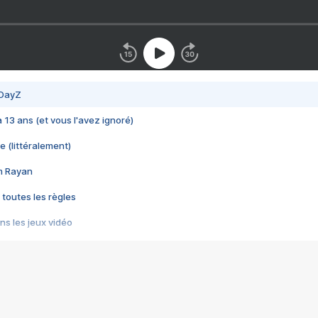
 DayZ
 a 13 ans (et vous l'avez ignoré)
e (littéralement)
im Rayan
 toutes les règles
s les jeux vidéo
us choquant de Rockstar ? - Le scandale BULLY
e plus moche de Steam
du RÊVE tourne au CAUCHEMAR