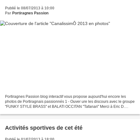
Publié le 08/07/2013 à 10:00
Par
Portiragnes Passion
Portiragnes Passion blog interactif vous propose aujourd'hui encore les
photos de Portiragnais passionnés 1 - Ouver ure les discours avec le groupe
"FUNKY STYLE BRASS" et BALATI OCCITAN "Tafanari" Merci à Eric D.
(13ans) pour ses magnifiques photos....
Activités sportives de cet été
Publié le 01/07/2013 à 18:00