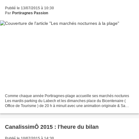
Publié le 13/07/2015 à 10:30
Par
Portiragnes Passion
Comme chaque année Portiragnes-plage accueille ses marchés noctures
Les mardis parking du Labech et les dimanches place du Bicentenaire (
Office de Tourisme ) de 20 h à minuit avec une animation originale & Sa
zone ludique avec jeux gonflables à proximité... Photos...
CanalissimÔ 2015 : l'heure du bilan
Publié le 10/07/2015 à 14:30