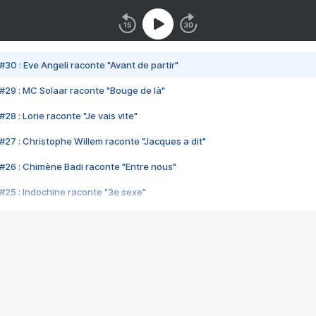
#30 : Eve Angeli raconte "Avant de partir"
#29 : MC Solaar raconte "Bouge de là"
28 : Lorie raconte "Je vais vite"
#27 : Christophe Willem raconte "Jacques a dit"
#26 : Chimène Badi raconte "Entre nous"
#25 : Indochine raconte "3e sexe"
#24 : Zaho raconte "C'est chelou"
#23 : Patrick Bruel raconte "Au café des délices"
#22 : Kyo raconte "Le chemin"
#21 : Nolwenn Leroy raconte "Cassé"