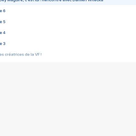
e 6
e 5
e 4
e 3
s créatrices de la VF !
e 2
e 1
e Mektoub My Love arrive enfin ! Rencontre avec Shaïn Boumedine et Sal
i : après Toni en famille
elle réalise le bouleversant Dites lui que je l'aime
ais ! Rencontre autour de Vie privée de Rebecca Zlotowski
 de Marguerite, Grave... Rencontre avec Ella Rumpf