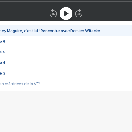
bey Maguire, c'est lui ! Rencontre avec Damien Witecka
e 6
e 5
e 4
e 3
s créatrices de la VF !
e 2
e 1
e Mektoub My Love arrive enfin ! Rencontre avec Shaïn Boumedine et Sal
i : après Toni en famille