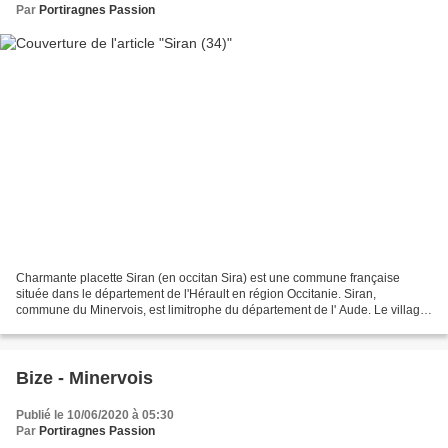
Par
Portiragnes Passion
Charmante placette Siran (en occitan Sira) est une commune française
située dans le département de l'Hérault en région Occitanie. Siran,
commune du Minervois, est limitrophe du département de l' Aude. Le villag...
Photos Fcn, le 26 mai 2020 Saison des...
Bize - Minervois
Publié le 10/06/2020 à 05:30
Par
Portiragnes Passion