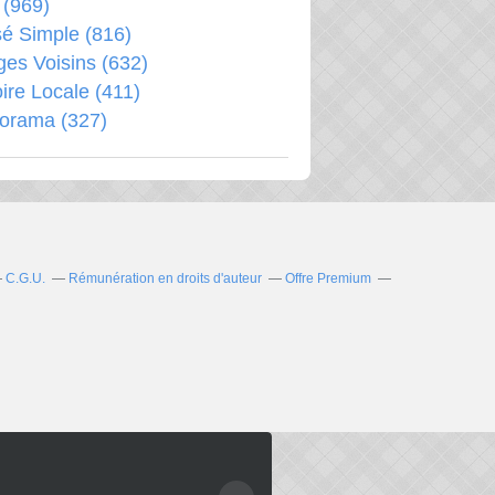
(969)
é Simple
(816)
ages Voisins
(632)
oire Locale
(411)
porama
(327)
C.G.U.
Rémunération en droits d'auteur
Offre Premium