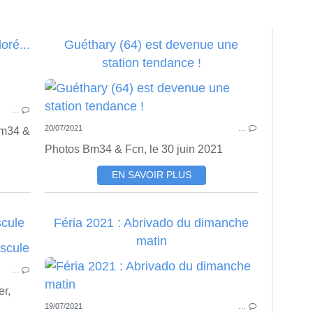
oré...
Guéthary (64) est devenue une
station tendance !
BEAUX VILLAGES
…
20/07/2021
…
 Bm34 &
Photos Bm34 & Fcn, le 30 juin 2021
EN SAVOIR PLUS
scule
Féria 2021 : Abrivado du dimanche
matin
BEAUX VILLAGES
…
er,
19/07/2021
…