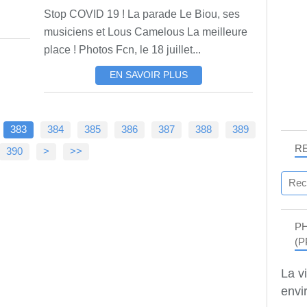
Stop COVID 19 ! La parade Le Biou, ses
musiciens et Lous Camelous La meilleure
place ! Photos Fcn, le 18 juillet...
EN SAVOIR PLUS
383
384
385
386
387
388
389
R
400
500
600
700
800
900
1000
1100
1200
1300
1400
1500
390
>
>>
P
(P
La v
envir