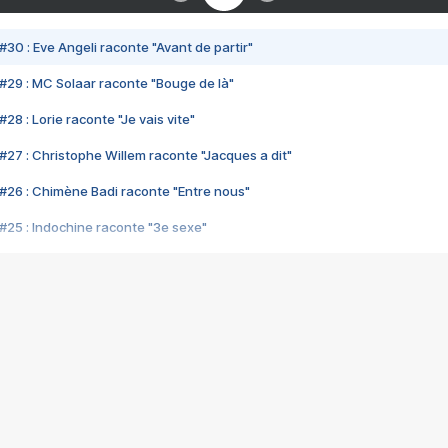
#30 : Eve Angeli raconte "Avant de partir"
#29 : MC Solaar raconte "Bouge de là"
28 : Lorie raconte "Je vais vite"
#27 : Christophe Willem raconte "Jacques a dit"
#26 : Chimène Badi raconte "Entre nous"
#25 : Indochine raconte "3e sexe"
#24 : Zaho raconte "C'est chelou"
#23 : Patrick Bruel raconte "Au café des délices"
#22 : Kyo raconte "Le chemin"
#21 : Nolwenn Leroy raconte "Cassé"
#20 : Patrick Hernandez raconte "Born to be alive"
#19 : Lorie raconte "Près de moi"