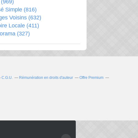
(969)
é Simple
(816)
ages Voisins
(632)
oire Locale
(411)
porama
(327)
C.G.U.
Rémunération en droits d'auteur
Offre Premium