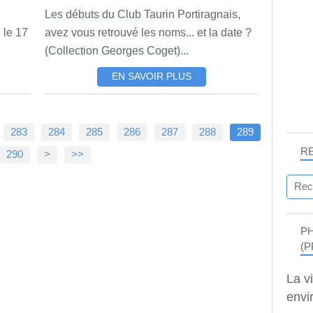
Les débuts du Club Taurin Portiragnais,
 le 17
avez vous retrouvé les noms... et la date ?
(Collection Georges Coget)...
EN SAVOIR PLUS
283
284
285
286
287
288
289
R
300
400
500
600
700
800
900
1000
1100
1200
1300
1400
1500
290
>
>>
P
(P
La v
envir