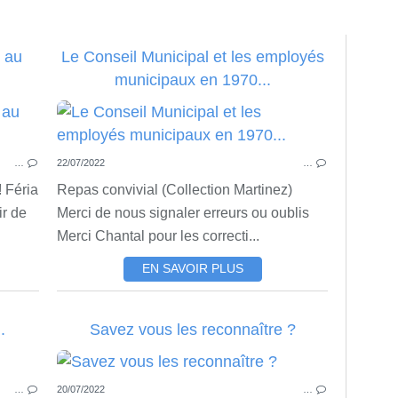
 au
Le Conseil Municipal et les employés
municipaux en 1970...
ACTU
…
22/07/2022
…
 Féria
Repas convivial (Collection Martinez)
ir de
Merci de nous signaler erreurs ou oublis
Merci Chantal pour les correcti...
EN SAVOIR PLUS
.
Savez vous les reconnaître ?
ACTU
…
20/07/2022
…
PHOTOS DE PORTIRAGNES PLAGE