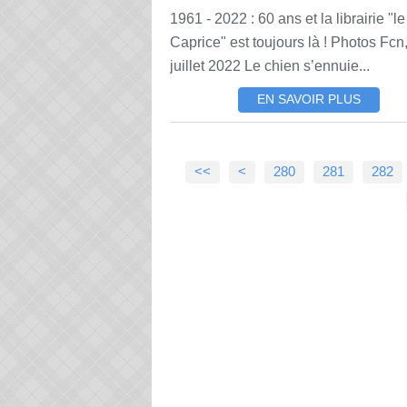
1961 - 2022 : 60 ans et la librairie "le
Caprice" est toujours là ! Photos Fcn,
juillet 2022 Le chien s’ennuie...
EN SAVOIR PLUS
200
210
220
230
240
250
260
270
<<
<
280
281
282