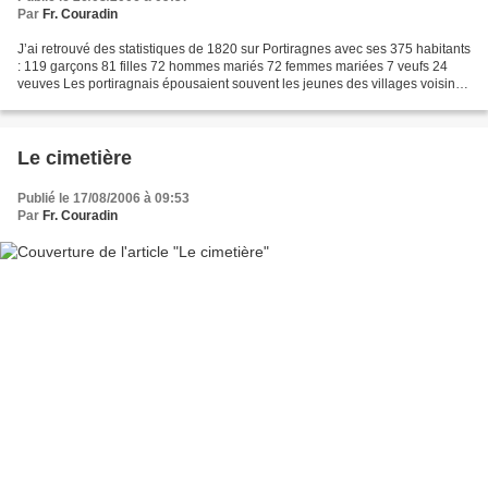
Par
Fr. Couradin
J’ai retrouvé des statistiques de 1820 sur Portiragnes avec ses 375 habitants
: 119 garçons 81 filles 72 hommes mariés 72 femmes mariées 7 veufs 24
veuves Les portiragnais épousaient souvent les jeunes des villages voisins.
Une année la paroisse de Sérignan...
Le cimetière
Publié le 17/08/2006 à 09:53
Par
Fr. Couradin