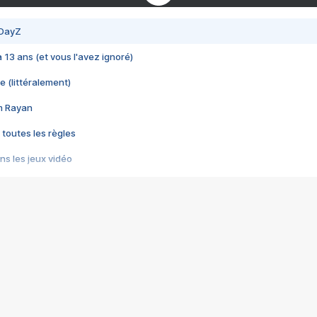
 DayZ
 a 13 ans (et vous l'avez ignoré)
e (littéralement)
im Rayan
 toutes les règles
s les jeux vidéo
us choquant de Rockstar ? - Le scandale BULLY
e plus moche de Steam
du RÊVE tourne au CAUCHEMAR
pendant 8 heures
it… à tort
umiliés par un jeu vidéo