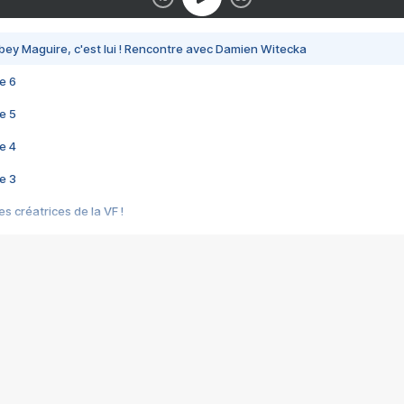
bey Maguire, c'est lui ! Rencontre avec Damien Witecka
e 6
e 5
e 4
e 3
s créatrices de la VF !
e 2
e 1
e Mektoub My Love arrive enfin ! Rencontre avec Shaïn Boumedine et Sal
i : après Toni en famille
elle réalise le bouleversant Dites lui que je l'aime