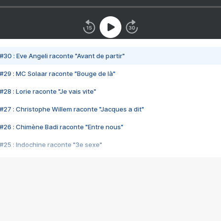
#30 : Eve Angeli raconte "Avant de partir"
#29 : MC Solaar raconte "Bouge de là"
28 : Lorie raconte "Je vais vite"
#27 : Christophe Willem raconte "Jacques a dit"
#26 : Chimène Badi raconte "Entre nous"
#25 : Indochine raconte "3e sexe"
#24 : Zaho raconte "C'est chelou"
#23 : Patrick Bruel raconte "Au café des délices"
#22 : Kyo raconte "Le chemin"
#21 : Nolwenn Leroy raconte "Cassé"