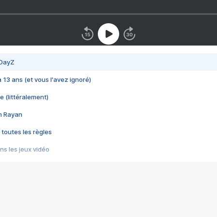
 DayZ
 a 13 ans (et vous l'avez ignoré)
e (littéralement)
im Rayan
 toutes les règles
s les jeux vidéo
us choquant de Rockstar ? - Le scandale BULLY
e plus moche de Steam
du RÊVE tourne au CAUCHEMAR