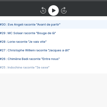
#30 : Eve Angeli raconte "Avant de partir"
#29 : MC Solaar raconte "Bouge de là"
28 : Lorie raconte "Je vais vite"
#27 : Christophe Willem raconte "Jacques a dit"
#26 : Chimène Badi raconte "Entre nous"
#25 : Indochine raconte "3e sexe"
#24 : Zaho raconte "C'est chelou"
#23 : Patrick Bruel raconte "Au café des délices"
#22 : Kyo raconte "Le chemin"
#21 : Nolwenn Leroy raconte "Cassé"