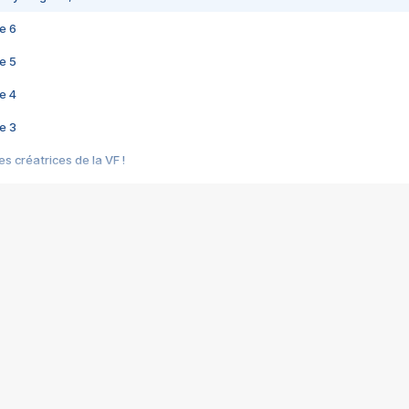
e 6
e 5
e 4
e 3
s créatrices de la VF !
e 2
e 1
e Mektoub My Love arrive enfin ! Rencontre avec Shaïn Boumedine et Sal
i : après Toni en famille
elle réalise le bouleversant Dites lui que je l'aime
ais ! Rencontre autour de Vie privée de Rebecca Zlotowski
 de Marguerite, Grave... Rencontre avec Ella Rumpf