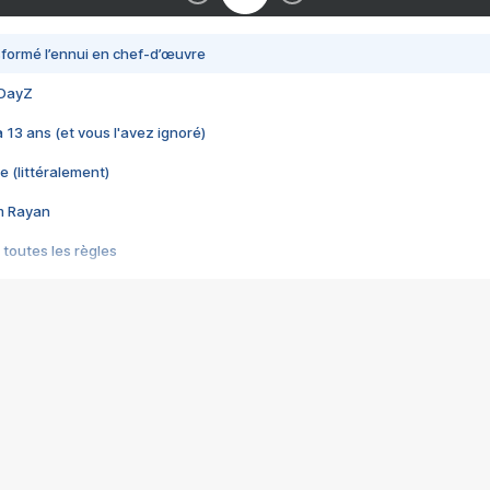
nsformé l’ennui en chef-d’œuvre
 DayZ
 a 13 ans (et vous l'avez ignoré)
e (littéralement)
im Rayan
 toutes les règles
s les jeux vidéo
us choquant de Rockstar ? - Le scandale BULLY
e plus moche de Steam
du RÊVE tourne au CAUCHEMAR
pendant 8 heures
it… à tort