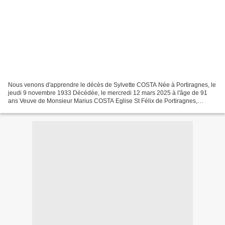
Nous venons d'apprendre le décès de Sylvette COSTA Née à Portiragnes, le
jeudi 9 novembre 1933 Décédée, le mercredi 12 mars 2025 à l'âge de 91
ans Veuve de Monsieur Marius COSTA Eglise St Félix de Portiragnes,
samedi 15 mars à 11 heures 34420 Portira...