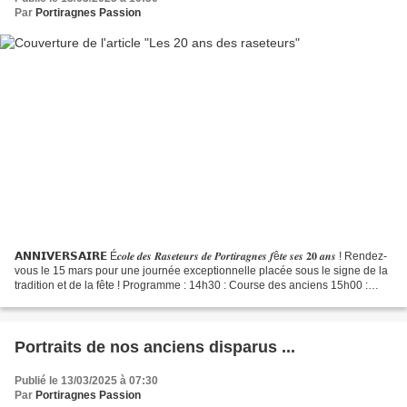
Par
Portiragnes Passion
𝗔𝗡𝗡𝗜𝗩𝗘𝗥𝗦𝗔𝗜𝗥𝗘 É𝒄𝒐𝒍𝒆 𝒅𝒆𝒔 𝑹𝒂𝒔𝒆𝒕𝒆𝒖𝒓𝒔 𝒅𝒆 𝑷𝒐𝒓𝒕𝒊𝒓𝒂𝒈𝒏𝒆𝒔 𝒇ê𝒕𝒆 𝒔𝒆𝒔 𝟐𝟎 𝒂𝒏𝒔 ! Rendez-
vous le 15 mars pour une journée exceptionnelle placée sous le signe de la
tradition et de la fête ! Programme : 14h30 : Course des anciens 15h00 :
Capelado 15h15 : Course des jeunes...
Portraits de nos anciens disparus ...
Publié le 13/03/2025 à 07:30
Par
Portiragnes Passion