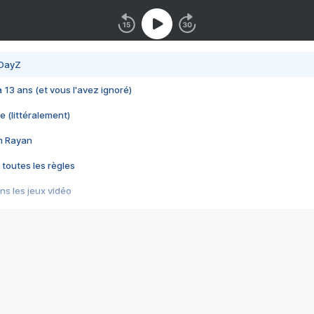
 DayZ
 a 13 ans (et vous l'avez ignoré)
e (littéralement)
im Rayan
 toutes les règles
s les jeux vidéo
us choquant de Rockstar ? - Le scandale BULLY
e plus moche de Steam
du RÊVE tourne au CAUCHEMAR
pendant 8 heures