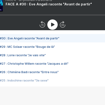
FACE A #30 : Eve Angeli raconte "Avant de partir"
#30 : Eve Angeli raconte "Avant de partir"
#29 : MC Solaar raconte "Bouge de là"
28 : Lorie raconte "Je vais vite"
#27 : Christophe Willem raconte "Jacques a dit"
#26 : Chimène Badi raconte "Entre nous"
#25 : Indochine raconte "3e sexe"
#24 : Zaho raconte "C'est chelou"
#23 : Patrick Bruel raconte "Au café des délices"