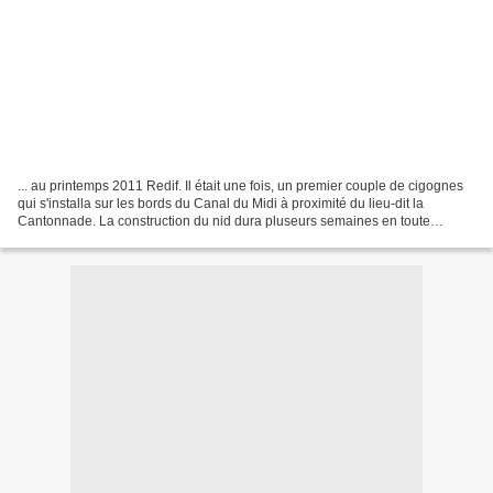
... au printemps 2011 Redif. Il était une fois, un premier couple de cigognes
qui s'installa sur les bords du Canal du Midi à proximité du lieu-dit la
Cantonnade. La construction du nid dura pluseurs semaines en toute
discretion . ... Mais la présence...