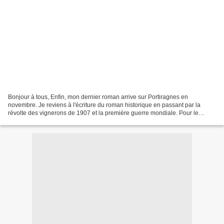
Bonjour à tous, Enfin, mon dernier roman arrive sur Portiragnes en
novembre. Je reviens à l'écriture du roman historique en passant par la
révolte des vignerons de 1907 et la première guerre mondiale. Pour le
commander, c'est très simple vous m'envoyez...