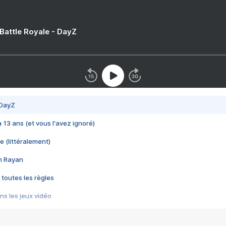
 Battle Royale - DayZ
 DayZ
 a 13 ans (et vous l'avez ignoré)
e (littéralement)
im Rayan
 toutes les règles
s les jeux vidéo
us choquant de Rockstar ? - Le scandale BULLY