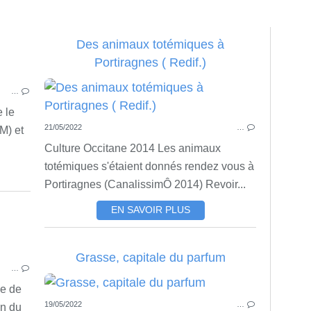
Des animaux totémiques à
Portiragnes ( Redif.)
ACTU
…
VILLAGE VOISIN
 le
21/05/2022
…
M) et
Culture Occitane 2014 Les animaux
totémiques s'étaient donnés rendez vous à
Portiragnes (CanalissimÔ 2014) Revoir...
EN SAVOIR PLUS
HISTOIRE LOCALE
Grasse, capitale du parfum
…
me de
19/05/2022
…
in du