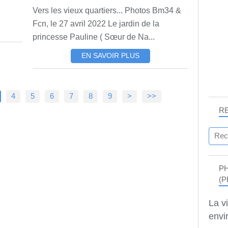
Vers les vieux quartiers... Photos Bm34 &
Fcn, le 27 avril 2022 Le jardin de la
princesse Pauline ( Sœur de Na...
EN SAVOIR PLUS
4
5
6
7
8
9
>
>>
R
P
(P
La v
envir