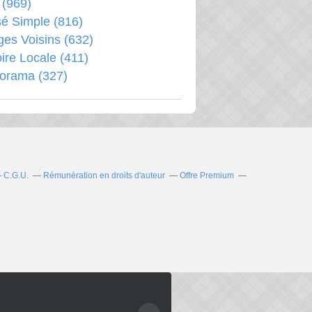
(969)
é Simple
(816)
ages Voisins
(632)
oire Locale
(411)
porama
(327)
C.G.U.
Rémunération en droits d'auteur
Offre Premium