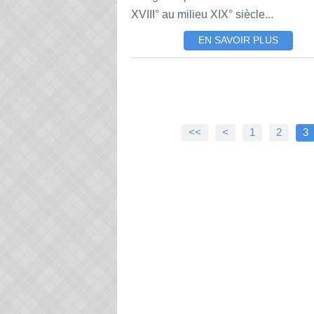
XVIII° au milieu XIX° siècle...
EN SAVOIR PLUS
<<
<
1
2
3