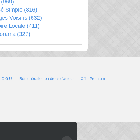
(969)
é Simple
(816)
ages Voisins
(632)
oire Locale
(411)
porama
(327)
C.G.U.
Rémunération en droits d'auteur
Offre Premium