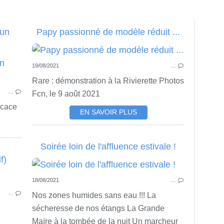
 un
Papy passionné de modèle réduit ...
19/08/2021
…
ACTU
Rare : démonstration à la Rivierette Photos
…
Fcn, le 9 août 2021
icace
EN SAVOIR PLUS
Soirée loin de l'affluence estivale !
f)
P
18/08/2021
…
PASSION PHOTO
…
Nos zones humides sans eau !!! La
sécheresse de nos étangs La Grande
Maïre à la tombée de la nuit Un marcheur