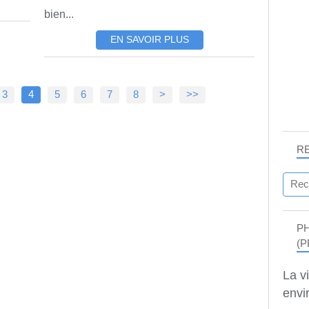
bien...
EN SAVOIR PLUS
3
4
5
6
7
8
>
>>
R
P
(P
La v
envir