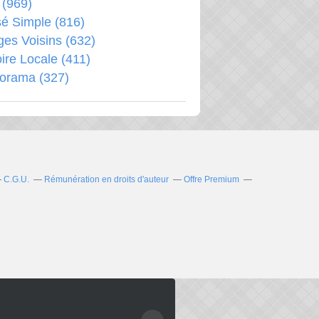
(969)
é Simple
(816)
ages Voisins
(632)
oire Locale
(411)
porama
(327)
C.G.U.
Rémunération en droits d'auteur
Offre Premium