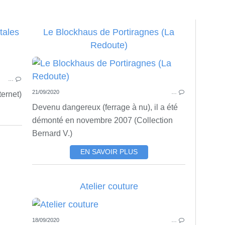
tales
Le Blockhaus de Portiragnes (La
Redoute)
CPA
…
21/09/2020
…
ternet)
Devenu dangereux (ferrage à nu), il a été
démonté en novembre 2007 (Collection
Bernard V.)
EN SAVOIR PLUS
Atelier couture
18/09/2020
…