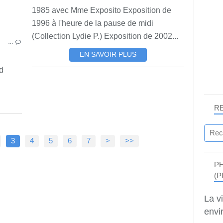
1985 avec Mme Exposito Exposition de
1996 à l'heure de la pause de midi
(Collection Lydie P.) Exposition de 2002...
…
EN SAVOIR PLUS
d
R
3
4
5
6
7
>
>>
P
(P
La v
envir