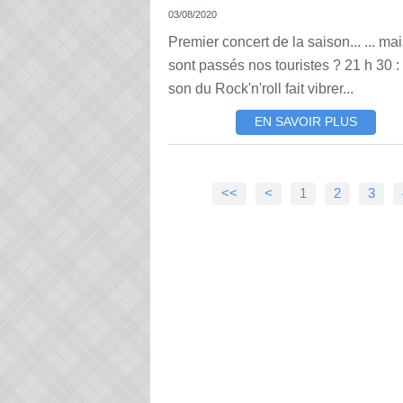
03/08/2020
Premier concert de la saison... ... ma
sont passés nos touristes ? 21 h 30 :
son du Rock'n'roll fait vibrer...
EN SAVOIR PLUS
<<
<
1
2
3