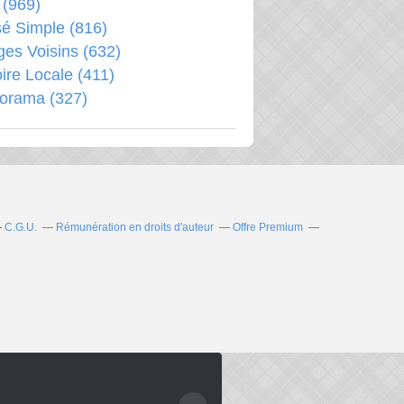
(969)
é Simple
(816)
ages Voisins
(632)
oire Locale
(411)
porama
(327)
C.G.U.
Rémunération en droits d'auteur
Offre Premium