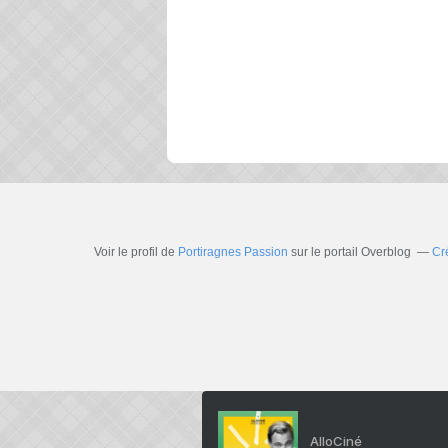
Voir le profil de
Portiragnes Passion
sur le portail Overblog
Cr
AlloCiné