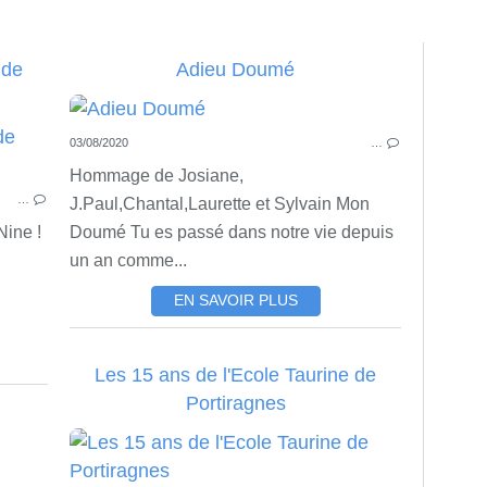
 de
Adieu Doumé
03/08/2020
…
ACTU
VIE ASSOCIATIVE
Hommage de Josiane,
…
J.Paul,Chantal,Laurette et Sylvain Mon
Nine !
Doumé Tu es passé dans notre vie depuis
un an comme...
EN SAVOIR PLUS
Les 15 ans de l'Ecole Taurine de
Portiragnes
ACTU