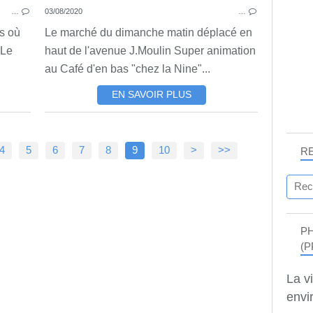
…
03/08/2020
…
is où
Le marché du dimanche matin déplacé en
 Le
haut de l'avenue J.Moulin Super animation
au Café d'en bas "chez la Nine"...
EN SAVOIR PLUS
4
5
6
7
8
9
10
>
>>
R
P
(P
La v
envir