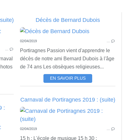
suite)
Décès de Bernard Dubois
ACTU
02/04/2019
…
VIE ASSOCIATIVE
…
Portiragnes Passion vient d'apprendre le
rnaval
décès de notre ami Bernard Dubois à l'âge
Photos
de 74 ans Les obsèques religieuses...
EN SAVOIR PLUS
Carnaval de Portiragnes 2019 : (suite)
 :
02/04/2019
…
ACTU
15 h : L'école de musique 15 h 30 :