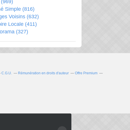
(969)
é Simple
(816)
ages Voisins
(632)
oire Locale
(411)
porama
(327)
C.G.U.
Rémunération en droits d'auteur
Offre Premium