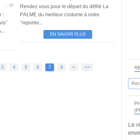
…
Rendez vous pour le départ du défilé La
 :
PALME du meilleur costume à notre
vis"
"reporter...
...
EN SAVOIR PLUS
3
4
5
6
7
8
>
>>
R
P
(P
La v
envir