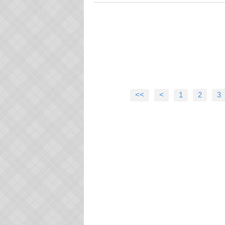
<<
<
1
2
3