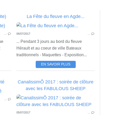
te)
La Fête du fleuve en Agde...
VILLAGES VOISINS
…
06/07/2017
…
ue
... Pendant 3 jours au bord du fleuve
t
Hérault et au coeur de ville Bateaux
traditionnels - Maquettes - Exposition...
EN SAVOIR PLUS
été
CanalissimÔ 2017 : soirée de clôture
avec les FABULOUS SHEEP
ACTU
…
05/07/2017
…