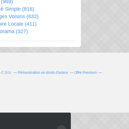
(969)
é Simple
(816)
ages Voisins
(632)
oire Locale
(411)
porama
(327)
C.G.U.
Rémunération en droits d'auteur
Offre Premium