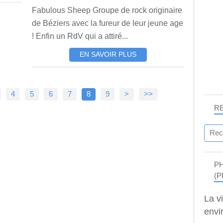
Fabulous Sheep Groupe de rock originaire
de Béziers avec la fureur de leur jeune age
! Enfin un RdV qui a attiré...
EN SAVOIR PLUS
4
5
6
7
8
9
>
>>
R
P
(P
La v
envir