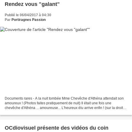
Rendez vous "galant"
Publié le 06/04/2017 à 04:30
Par
Portiragnes Passion
Documents rares - A la nuit tombée Mme Chevêche d'Athéna attendait son
amoureux ! (Photos faites pratiquement de nuit) Il était une fois une
chevêche d'Athéna ... amoureuse... L'heureux élu arrive enfin ! (sur la droite)
Crac Crac ! Photos Bm34 le 27...
OCdiovisuel présente des vidéos du coin