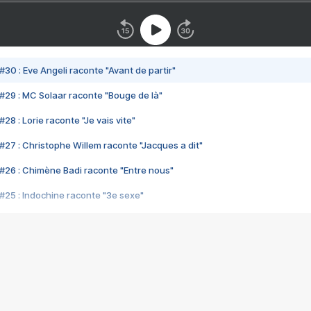
#30 : Eve Angeli raconte "Avant de partir"
#29 : MC Solaar raconte "Bouge de là"
28 : Lorie raconte "Je vais vite"
#27 : Christophe Willem raconte "Jacques a dit"
#26 : Chimène Badi raconte "Entre nous"
#25 : Indochine raconte "3e sexe"
#24 : Zaho raconte "C'est chelou"
#23 : Patrick Bruel raconte "Au café des délices"
#22 : Kyo raconte "Le chemin"
#21 : Nolwenn Leroy raconte "Cassé"