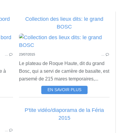
 bord
Collection des lieux dits: le grand
BOSC
PHOTOS DU VILLAGE
LIE
…
23/07/2015
…
Le plateau de Roque Haute, dit du grand
e à
Bosc, qui a servi de carrière de basalte, est
parsemé de 215 mares temporaires,...
EN SAVOIR PLUS
P'tite vidéo/diaporama de la Féria
2015
ACTU
…