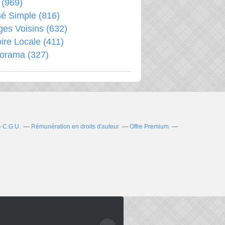
(969)
é Simple
(816)
ages Voisins
(632)
oire Locale
(411)
porama
(327)
C.G.U.
Rémunération en droits d'auteur
Offre Premium