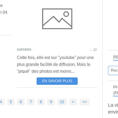
de
h 04
21/07/2015
…
R
Cette fois, elle est sur "youtube" pour une
plus grande facilité de diffusion. Mais le
"piqué" des photos est moins...
EN SAVOIR PLUS
P
(P
4
5
6
7
8
9
10
>
>>
La v
envir