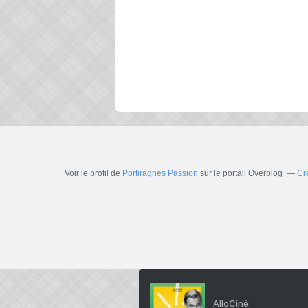
Voir le profil de
Portiragnes Passion
sur le portail Overblog
Cr
AlloCiné