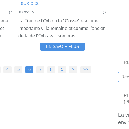
…
11/03/2015
…
on à
La Tour de l'Orb ou la "Cosse" était une
et
importante villa romaine et comme l’ancien
...
delta de l’Orb avait son bras...
EN SAVOIR PLUS
R
4
5
6
7
8
9
>
>>
P
(P
La v
envir