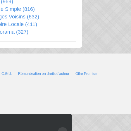
(969)
é Simple
(816)
ages Voisins
(632)
oire Locale
(411)
porama
(327)
C.G.U.
Rémunération en droits d'auteur
Offre Premium