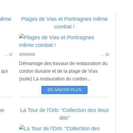
 même
Plages de Vias et Portiragnes même
combat !
…
12/03/2015
…
Démarrage des travaux de restauration du
 qui
cordon dunaire et de la plage de Vias
(suite) La restauration du cordon...
EN SAVOIR PLUS
me
La Tour de l'Orb: "Collection des lieux
dits"
VILLAGES VOISINS
LIE