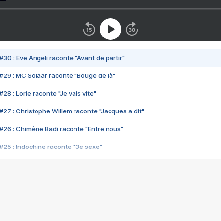
#30 : Eve Angeli raconte "Avant de partir"
#29 : MC Solaar raconte "Bouge de là"
28 : Lorie raconte "Je vais vite"
#27 : Christophe Willem raconte "Jacques a dit"
#26 : Chimène Badi raconte "Entre nous"
#25 : Indochine raconte "3e sexe"
#24 : Zaho raconte "C'est chelou"
#23 : Patrick Bruel raconte "Au café des délices"
#22 : Kyo raconte "Le chemin"
#21 : Nolwenn Leroy raconte "Cassé"