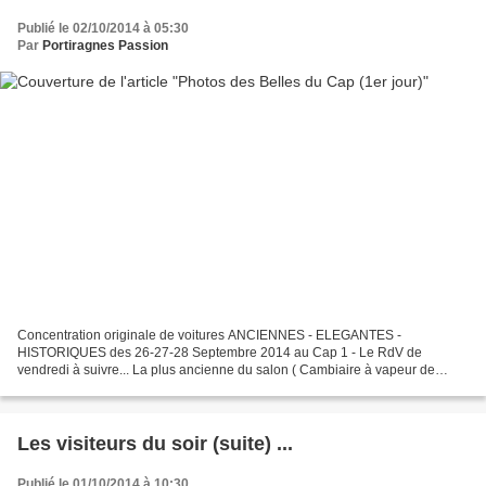
Publié le 02/10/2014 à 05:30
Par
Portiragnes Passion
Concentration originale de voitures ANCIENNES - ELEGANTES -
HISTORIQUES des 26-27-28 Septembre 2014 au Cap 1 - Le RdV de
vendredi à suivre... La plus ancienne du salon ( Cambiaire à vapeur de
1881) et la B14 Citroën (voiture de mon Gd père) Richard et...
Les visiteurs du soir (suite) ...
Publié le 01/10/2014 à 10:30