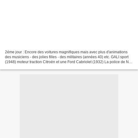
2éme jour : Encore des voitures magnifiques mais avec plus d'animations
des musiciens - des jolies filles - des militaires (années 40) etc. GALI sport
(1948) moteur traction Citroën et une Ford Cabriolet (1932) La police de NY
Animations en tous genres... ......