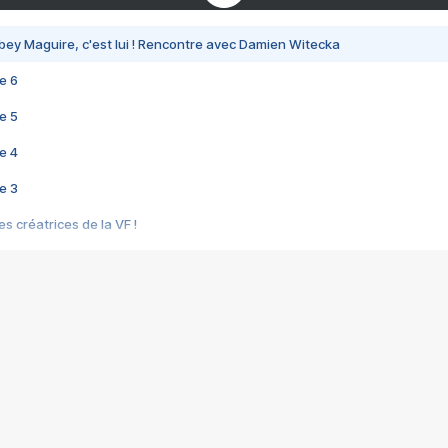
bey Maguire, c'est lui ! Rencontre avec Damien Witecka
e 6
e 5
e 4
e 3
s créatrices de la VF !
e 2
e 1
e Mektoub My Love arrive enfin ! Rencontre avec Shaïn Boumedine et Sal
i : après Toni en famille
elle réalise le bouleversant Dites lui que je l'aime
ais ! Rencontre autour de Vie privée de Rebecca Zlotowski