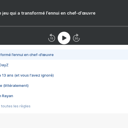
e jeu qui a transformé l’ennui en chef-d’œuvre
nsformé l’ennui en chef-d’œuvre
 DayZ
 a 13 ans (et vous l'avez ignoré)
e (littéralement)
im Rayan
 toutes les règles
s les jeux vidéo
us choquant de Rockstar ? - Le scandale BULLY