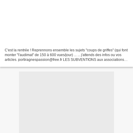
C'est la rentrée ! Reprennons ensemble les sujets "coups de griffes" (qui font
monter "l'audimat" de 150 à 600 vues/jour) ... ... j'attends des infos ou vos
articles. portiragnespassion@free.fr LES SUBVENTIONS aux associations
Hier 1985 Aujourd'hui 2008...