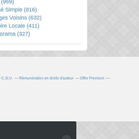
(969)
é Simple
(816)
ages Voisins
(632)
oire Locale
(411)
porama
(327)
C.G.U.
Rémunération en droits d'auteur
Offre Premium