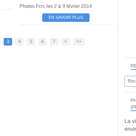
Photos Fcn, les 2 & 9 février 2014
EN SAVOIR PLUS
3
4
5
6
7
>
>>
R
P
(P
La v
envir