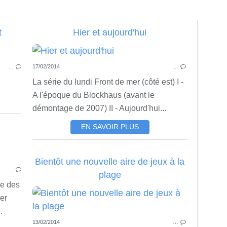
t
Hier et aujourd'hui
PHOTOS DE PORTIRAGNES PLAGE
…
17/02/2014
…
La série du lundi Front de mer (côté est) I -
A l'époque du Blockhaus (avant le
démontage de 2007) II - Aujourd'hui...
EN SAVOIR PLUS
VIDÉOS
Bientôt une nouvelle aire de jeux à la
…
plage
te des
er
.
13/02/2014
…