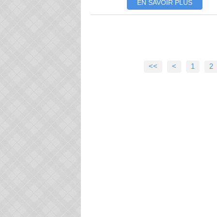
EN SAVOIR PLUS
<<
<
1
2