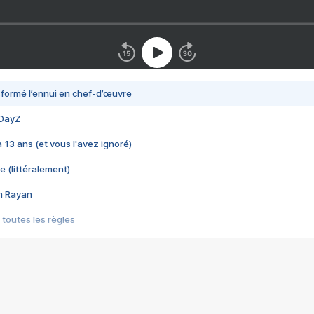
nsformé l’ennui en chef-d’œuvre
 DayZ
 a 13 ans (et vous l'avez ignoré)
e (littéralement)
im Rayan
 toutes les règles
s les jeux vidéo
us choquant de Rockstar ? - Le scandale BULLY
e plus moche de Steam