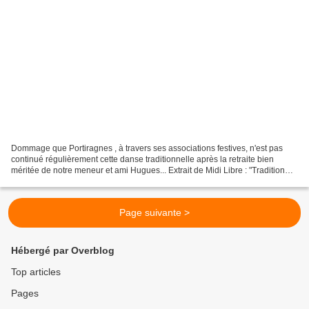
Dommage que Portiragnes , à travers ses associations festives, n'est pas
continué régulièrement cette danse traditionnelle après la retraite bien
méritée de notre meneur et ami Hugues... Extrait de Midi Libre : "Tradition
oblige, Cessenon-sur-Orb, pour...
Page suivante >
Hébergé par Overblog
Top articles
Pages