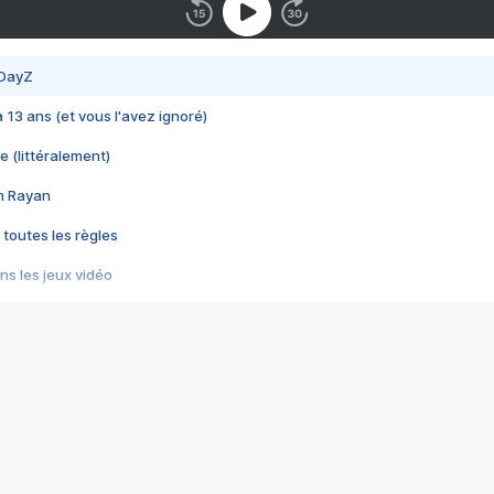
 DayZ
 a 13 ans (et vous l'avez ignoré)
e (littéralement)
im Rayan
 toutes les règles
s les jeux vidéo
us choquant de Rockstar ? - Le scandale BULLY
e plus moche de Steam
du RÊVE tourne au CAUCHEMAR
pendant 8 heures
it… à tort