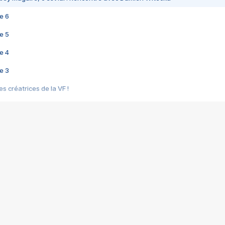
e 6
e 5
e 4
e 3
s créatrices de la VF !
e 2
e 1
e Mektoub My Love arrive enfin ! Rencontre avec Shaïn Boumedine et Sal
i : après Toni en famille
elle réalise le bouleversant Dites lui que je l'aime
ais ! Rencontre autour de Vie privée de Rebecca Zlotowski
 de Marguerite, Grave... Rencontre avec Ella Rumpf