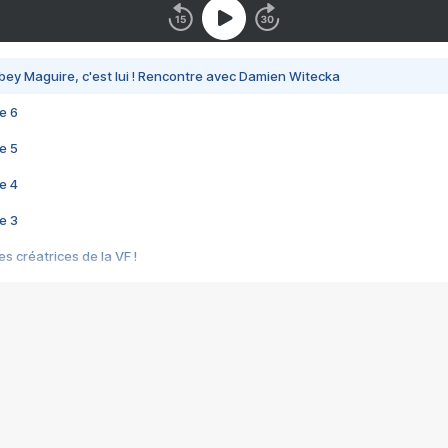
bey Maguire, c'est lui ! Rencontre avec Damien Witecka
e 6
e 5
e 4
e 3
s créatrices de la VF !
e 2
e 1
e Mektoub My Love arrive enfin ! Rencontre avec Shaïn Boumedine et Sal
i : après Toni en famille
elle réalise le bouleversant Dites lui que je l'aime