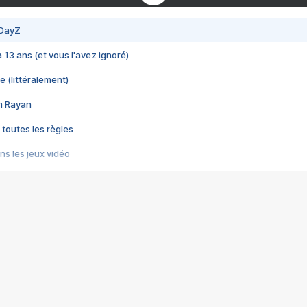
 DayZ
 a 13 ans (et vous l'avez ignoré)
e (littéralement)
im Rayan
 toutes les règles
s les jeux vidéo
us choquant de Rockstar ? - Le scandale BULLY
e plus moche de Steam
du RÊVE tourne au CAUCHEMAR
pendant 8 heures
it… à tort
umiliés par un jeu vidéo