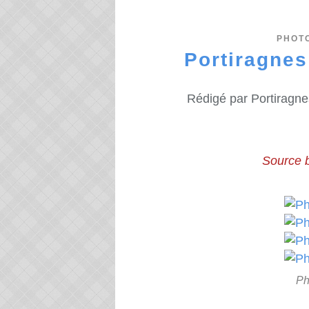
PHOT
Portiragnes
Rédigé par Portiragne
Source b
Ph