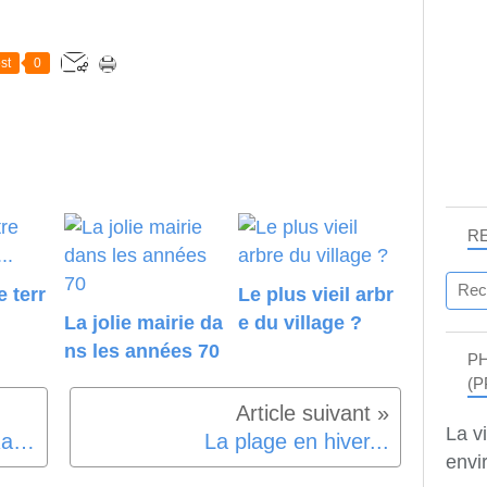
st
0
R
 terr
Le plus vieil arbr
La jolie mairie da
e du village ?
ns les années 70
P
(P
La v
Un phénomène optique ? (Rappel)
La plage en hiver...
envir