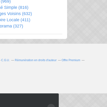
(969)
é Simple
(816)
ages Voisins
(632)
oire Locale
(411)
porama
(327)
C.G.U.
Rémunération en droits d'auteur
Offre Premium