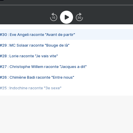
#30 : Eve Angeli raconte "Avant de partir"
#29 : MC Solaar raconte "Bouge de là"
28 : Lorie raconte "Je vais vite"
#27 : Christophe Willem raconte "Jacques a dit"
#26 : Chimène Badi raconte "Entre nous"
#25 : Indochine raconte "3e sexe"
#24 : Zaho raconte "C'est chelou"
#23 : Patrick Bruel raconte "Au café des délices"
#22 : Kyo raconte "Le chemin"
#21 : Nolwenn Leroy raconte "Cassé"