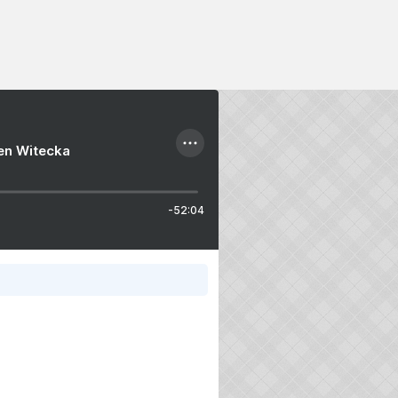
ien Witecka
-52:04