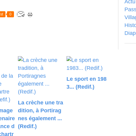
Actu
Pass
st
0
Vill
Hist
Dia
Le sport en 198
3... (Redif.)
La crèche une tra
image
dition, à Portirag
enaire
nes également ...
ance d
(Redif.)
chartr