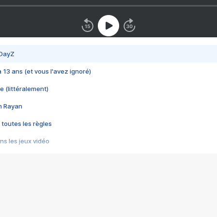
 DayZ
 a 13 ans (et vous l'avez ignoré)
e (littéralement)
im Rayan
 toutes les règles
s les jeux vidéo
us choquant de Rockstar ? - Le scandale BULLY
e plus moche de Steam
du RÊVE tourne au CAUCHEMAR
pendant 8 heures