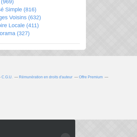
(969)
é Simple
(816)
ages Voisins
(632)
oire Locale
(411)
porama
(327)
C.G.U.
Rémunération en droits d'auteur
Offre Premium