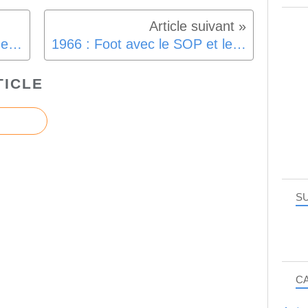
Journée médiévale et antique en AGDE
1966 : Foot avec le SOP et les noms
TICLE
SU
C