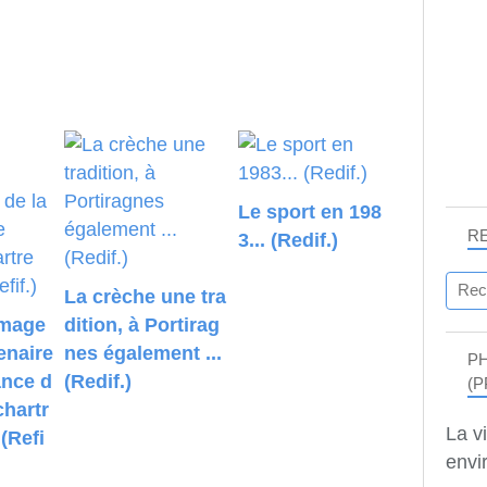
Le sport en 198
R
3... (Redif.)
La crèche une tra
image
dition, à Portirag
enaire
nes également ...
P
ance d
(Redif.)
(P
chartr
La v
 (Refi
envir