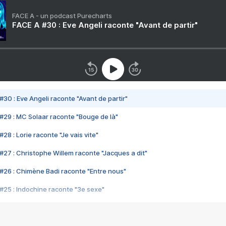
FACE A - un podcast Purecharts
FACE A #30 : Eve Angeli raconte "Avant de partir"
#30 : Eve Angeli raconte "Avant de partir"
#29 : MC Solaar raconte "Bouge de là"
28 : Lorie raconte "Je vais vite"
#27 : Christophe Willem raconte "Jacques a dit"
#26 : Chimène Badi raconte "Entre nous"
#25 : Indochine raconte "3e sexe"
#24 : Zaho raconte "C'est chelou"
#23 : Patrick Bruel raconte "Au café des délices"