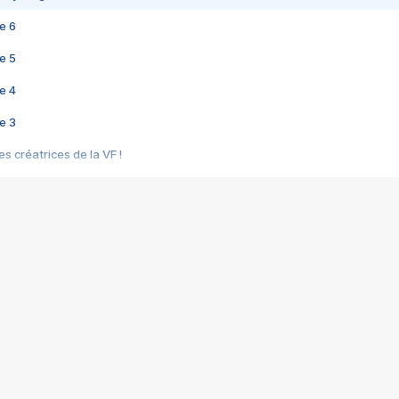
e 6
e 5
e 4
e 3
s créatrices de la VF !
e 2
e 1
e Mektoub My Love arrive enfin ! Rencontre avec Shaïn Boumedine et Sal
i : après Toni en famille
elle réalise le bouleversant Dites lui que je l'aime
ais ! Rencontre autour de Vie privée de Rebecca Zlotowski
 de Marguerite, Grave... Rencontre avec Ella Rumpf