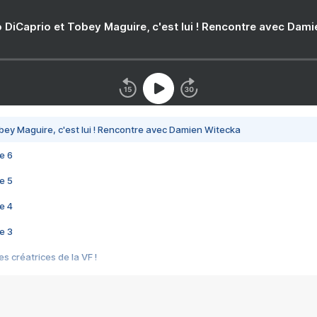
 DiCaprio et Tobey Maguire, c'est lui ! Rencontre avec Dam
bey Maguire, c'est lui ! Rencontre avec Damien Witecka
e 6
e 5
e 4
e 3
s créatrices de la VF !
e 2
e 1