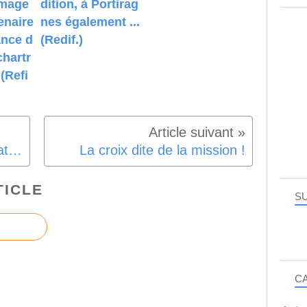
image
dition, à Portirag
enaire
nes également ...
ance d
(Redif.)
chartr
 (Refi
Avertissement, recommandation !
La croix dite de la mission !
TICLE
SU
C