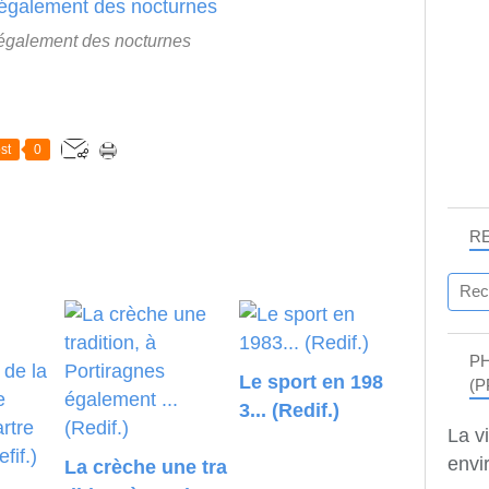
t également des nocturnes
st
0
R
P
Le sport en 198
(P
3... (Redif.)
La v
envir
La crèche une tra