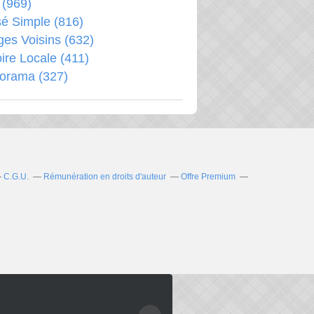
(969)
é Simple
(816)
ages Voisins
(632)
oire Locale
(411)
porama
(327)
C.G.U.
Rémunération en droits d'auteur
Offre Premium