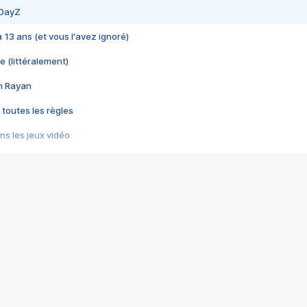
 DayZ
 a 13 ans (et vous l'avez ignoré)
e (littéralement)
im Rayan
 toutes les règles
s les jeux vidéo
us choquant de Rockstar ? - Le scandale BULLY
e plus moche de Steam
du RÊVE tourne au CAUCHEMAR
pendant 8 heures
it… à tort
umiliés par un jeu vidéo