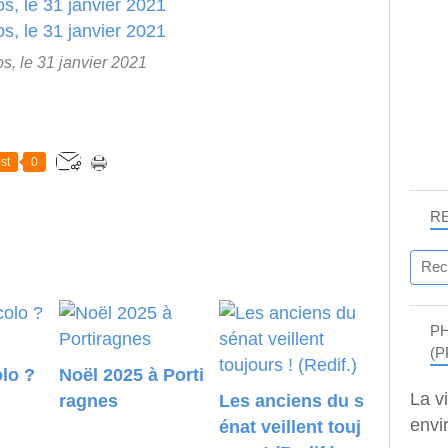
s, le 31 janvier 2021
st
0
R
P
(P
lo ?
Noël 2025 à Porti
La v
ragnes
Les anciens du s
envir
énat veillent touj