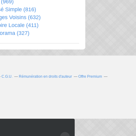
(969)
é Simple
(816)
ages Voisins
(632)
oire Locale
(411)
porama
(327)
C.G.U.
Rémunération en droits d'auteur
Offre Premium