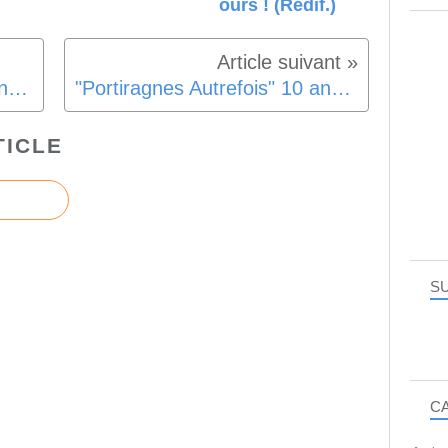
ours ! (Redif.)
Un excellent musicien chez nos anciens...
"Portiragnes Autrefois" 10 ans à la recherche du temps passé...
TICLE
SU
C